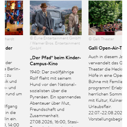
© Eyrie Entertainment GmbH
© Galli Theater
/ Warner Bros. Entertainment
Galli Open-Air-Theater
GmbH
Auch in diesem Jahr
„Der Pfad“ beim Kinder-
verwandelt das Galli
Campus-Kino
Theater die Heckmann-
1940: Der zwölfjährige
Höfe in eine Open-Air-
Rolf flieht mit seinem
Bühne mit Familien­
Hund vor den National­
programm! Erlebt einen
sozialisten über die
m
herrlichen Sommerabend
Pyrenäen. Ein spannendes
mit Kultur, Kulinarik und
Abenteuer über Mut,
Urlaubsflair.
Freundschaft und
22.07.-22.08.2026, Mi-Sa,
Zusammenhalt.
Vorstellungsbeginn: 17:00
27.08.2026, 16:00, Stasi-