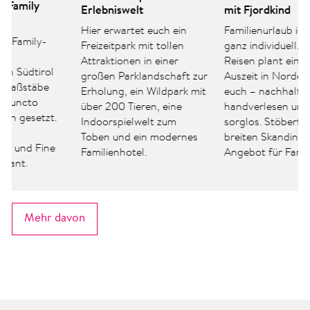
Erlebniswelt
mit Fjordkind
Hier erwartet euch ein
Familienurlaub im Norden
Freizeitpark mit tollen
ganz individuell. Fjordkind-
Attraktionen in einer
Reisen plant eine echte
großen Parklandschaft zur
Auszeit in Nordeuropa für
Erholung, ein Wildpark mit
euch – nachhaltig,
über 200 Tieren, eine
handverlesen und rundum
Indoorspielwelt zum
sorglos. Stöbert jetzt im
Toben und ein modernes
breiten Skandinavien-
Familienhotel.
Angebot für Familien.
Mehr davon