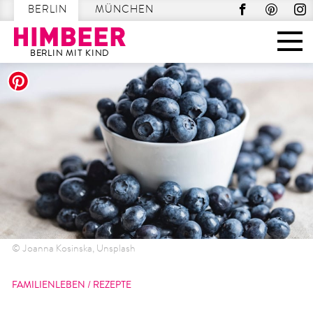
BERLIN
MÜNCHEN
BERLIN MIT KIND
Skip
to
content
© Joanna Kosinska, Unsplash
FAMILIENLEBEN
/
REZEPTE