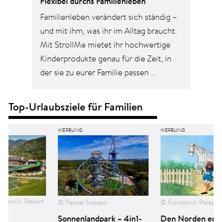
Flexibel durchs Familienleben
Familienleben verändert sich ständig –
und mit ihm, was ihr im Alltag braucht.
Mit StrollMe mietet ihr hochwertige
Kinderprodukte genau für die Zeit, in
der sie zu eurer Familie passen …
Top-Urlaubsziele für Familien
t
© Pascal Sobeck
© Fjordkind-Reisen
Sonnenlandpark – 4in1-
Den Norden entdecken