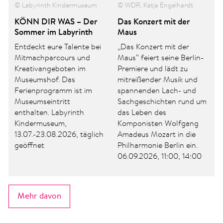
© Stadt Hennigsdorf, KI
© WDR, Katja Engelhardt
generiert
Das Konzert mit der
Hennigsdorfer Festmeile
Maus
2026
„Das Konzert mit der
Von Freitag, 28.08. bis
Maus“ feiert seine Berlin-
Sonntag, 30.08.2026
Premiere und lädt zu
verwandelt sich die
mitreißender Musik und
Hennigsdorfer Innenstadt
spannenden Lach- und
in eine bunte Festmeile.
Sachgeschichten rund um
Auf zwei Bühnen erwartet
das Leben des
euch ein abwechslungs­
Komponisten Wolfgang
reiches Programm mit
h
Amadeus Mozart in die
vielen Künstler:innen.
Philharmonie Berlin ein.
06.09.2026, 11:00, 14:00
Mehr davon