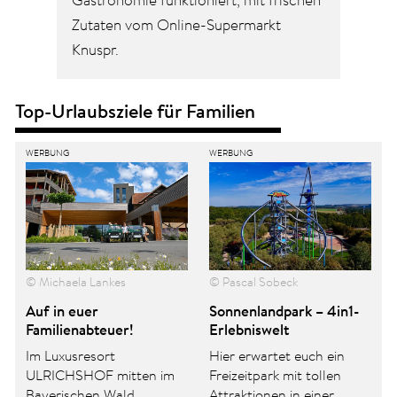
Gastronomie funktioniert, mit frischen
Zutaten vom Online-Supermarkt
Knuspr.
Top-Urlaubsziele für Familien
© Pascal Sobeck
© Fjordkind-Reisen
Sonnenlandpark – 4in1-
Den Norden entdecken
Erlebniswelt
mit Fjordkind
Hier erwartet euch ein
Familienurlaub im Norden
Freizeitpark mit tollen
ganz individuell. Fjordkind-
Attraktionen in einer
Reisen plant eine echte