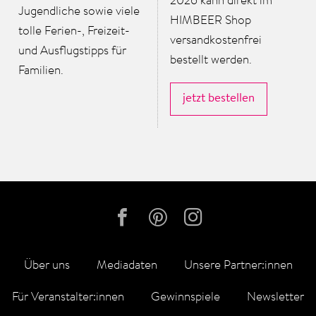
2026 kann direkt im
Jugendliche sowie viele
HIMBEER Shop
tolle Ferien-, Freizeit-
versandkostenfrei
und Ausflugstipps für
bestellt werden.
Familien.
jetzt bestellen
Über uns
Mediadaten
Unsere Partner:innen
Für Veranstalter:innen
Gewinnspiele
Newsletter