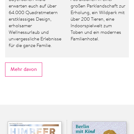
großen Parklandschaft zur
Auszeit in Nordeuropa für
Erholung, ein Wildpark mit
euch – nachhaltig,
über 200 Tieren, eine
handverlesen und rundum
Indoorspielwelt zum
sorglos. Stöbert jetzt im
Toben und ein modernes
breiten Skandinavien-
Familienhotel.
Angebot für Familien.
Mehr davon